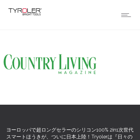
ヨーロッパで超ロングセラーのシリコン100% 2in1次世代
スマートほうきが、ついに日本上陸！Tryolerは『日々の